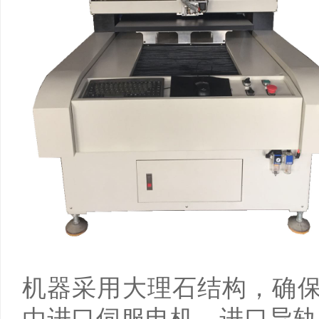
机器采用大理石结构，确保
由进口伺服电机、进口导轨