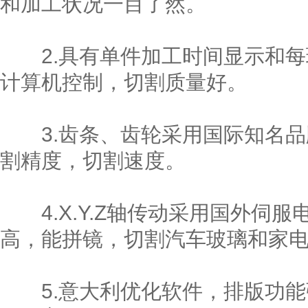
和加工状况一目了然。
2.具有单件加工时间显示和每
计算机控制，切割质量好。
3.齿条、齿轮采用国际知名品
割精度，切割速度。
4.X.Y.Z轴传动采用国外伺
高，能拼镜，切割汽车玻璃和家
5.意大利优化软件，排版功能