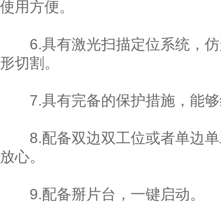
使用方便。
6.具有激光扫描定位系统，仿
形切割。
7.具有完备的保护措施，能够
8.配备双边双工位或者单边单
放心。
9.配备掰片台，一键启动。