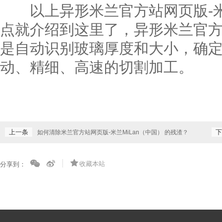
以上异形米兰官方站网页版-米兰
点就介绍到这里了，异形米兰官方站
是自动识别玻璃厚度和大小，确
动、精细、高速的切割加工。
上一条
下
如何清除米兰官方站网页版-米兰MiLan（中国） 的残渣？
收藏本站
分享到：