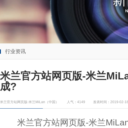
行业资讯
米兰官方站网页版-米兰MiL
成?
米兰官方站网页版-米兰MiLan（中国）
人气：4149
发表时间：2019-02-1
米兰官方站网页版-米兰MiLa