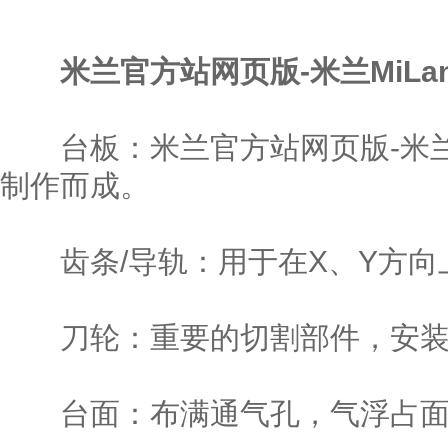
米兰官方站网页版-米兰MiLa
台板：米兰官方站网页版-米兰M
制作而成。
齿条/导轨：用于在X、Y方向
刀轮：重要的切割部件，安装
台面：布满通气孔，气浮占面