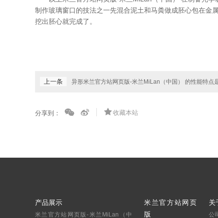
制作玻璃窗口的技法之一先混合泥土和马粪做成胚心包在金
挖出胚心就完成了。
上一条
异形米兰官方站网页版-米兰MiLan（中国） 的性能特点
收藏本站
分享到：
产品展示
米兰官方站网页
关
版
米兰官方站网页版-米兰MiLan（中
公