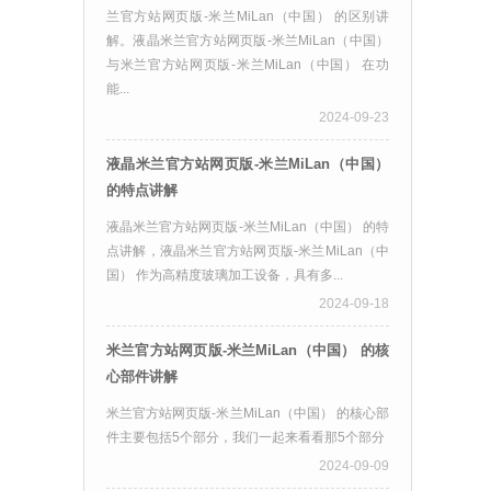
兰官方站网页版-米兰MiLan（中国） 的区别讲
解。液晶米兰官方站网页版-米兰MiLan（中国）
与米兰官方站网页版-米兰MiLan（中国） 在功
能...
2024-09-23
液晶米兰官方站网页版-米兰MiLan（中国）
的特点讲解
液晶米兰官方站网页版-米兰MiLan（中国） 的特
点讲解，液晶米兰官方站网页版-米兰MiLan（中
国） 作为高精度玻璃加工设备，具有多...
2024-09-18
米兰官方站网页版-米兰MiLan（中国） 的核
心部件讲解
米兰官方站网页版-米兰MiLan（中国） 的核心部
件主要包括5个部分，我们一起来看看那5个部分
2024-09-09