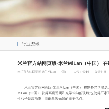
行业资讯
米兰官方站网页版-米兰MiLan（中国） 
米兰官方站网页版-米兰MiLan（中国）
人气：4016
发表时间：20
米兰官方站网页版-米兰MiLan（中国） 在制备光学玻
MiLan（中国） 获得高度透明和光学均匀的玻璃;也使得
性粒子是高功率、高能量激光器的重要优点。