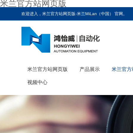
米兰官方站网页版
欢迎进入，米兰官方站网页版-米兰MiLan（中国） 官网。
米兰官方站网页版
产品展示
米兰官方
视频中心