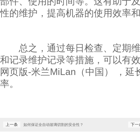
部件、使用的时间等。这有助于
性的维护，提高机器的使用效率
总之，通过每日检查、定期维
和记录维护记录等措施，可以有
网页版-米兰MiLan（中国） 
率。
上一条
下一
如何保证全自动玻璃切割的安全性？