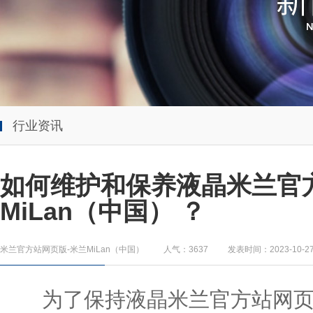
行业资讯
如何维护和保养液晶米兰官
MiLan（中国） ？
米兰官方站网页版-米兰MiLan（中国）
人气：3637
发表时间：2023-10-2
为了保持液晶米兰官方站网页版-