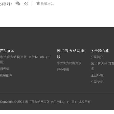
收藏本站
分享到：
产品展示
米兰官方站网页
关于鸿怡威
版
米兰官方站网页版-米兰MiLan（中
公司简介
国）
米兰官方站网页版
米兰官方站网
扫光机
版
行业资讯
机械配件
企业环境
公司荣誉
Copyright © 2018 米兰官方站网页版-米兰MiLan（中国） 版权所有