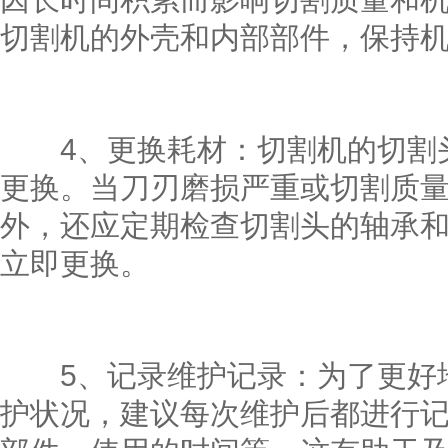
切割机的外壳和内部部件，保持
4、更换耗材：切割机的切割头
更换。当刀刃磨损严重或切割质
外，还应定期检查切割头的轴承
立即更换。
5、记录维护记录：为了更好地
护状况，建议每次维护后都进行