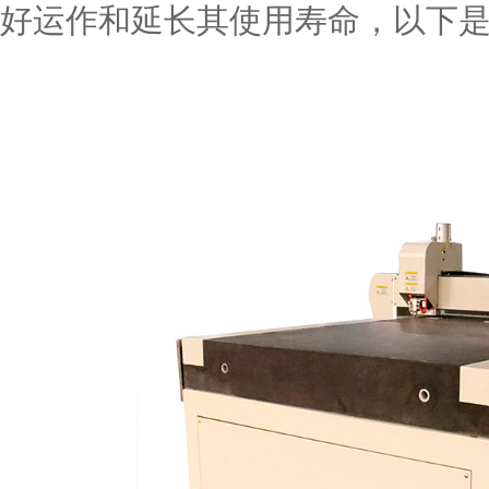
好运作和延长其使用寿命，以下