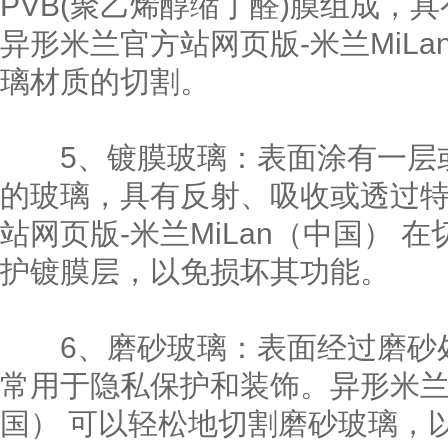
PVB(聚乙烯醇缩丁醛)膜组成，
异形米兰官方站网页版-米兰MiL
璃材质的切割。
5、镀膜玻璃：表面涂有一层或
的玻璃，具有反射、吸收或透过
站网页版-米兰MiLan（中国）
护镀膜层，以免损坏其功能。
6、磨砂玻璃：表面经过磨砂处
常用于隐私保护和装饰。异形米兰官
国） 可以轻松地切割磨砂玻璃，