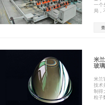
一个
局，
米兰
玻璃
米兰
技术
制得
粒子