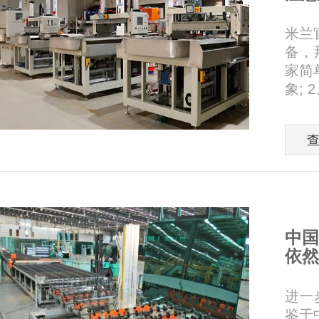
米兰
备，
家简
象; 
中国
依然
进一
鉴于