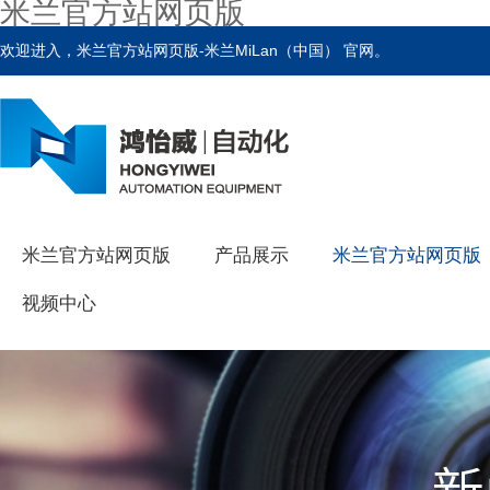
米兰官方站网页版
欢迎进入，米兰官方站网页版-米兰MiLan（中国） 官网。
米兰官方站网页版
产品展示
米兰官方站网页版
视频中心